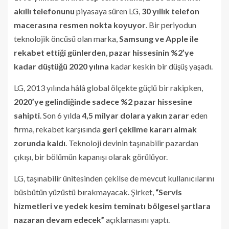
akıllı telefonunu
piyasaya süren LG,
30 yıllık telefon
macerasına resmen nokta koyuyor
. Bir periyodun
teknolojik öncüsü olan marka,
Samsung ve Apple ile
rekabet ettiği günlerden
,
pazar hissesinin %2’ye
kadar düştüğü 2020 yılına
kadar keskin bir düşüş yaşadı.
LG, 2013 yılında hâlâ global ölçekte güçlü bir rakipken,
2020’ye gelindiğinde sadece %2 pazar hissesine
sahipti
. Son 6 yılda
4,5 milyar dolara yakın zarar
eden
firma, rekabet karşısında
geri çekilme kararı almak
zorunda kaldı
. Teknoloji devinin taşınabilir pazardan
çıkışı, bir bölümün kapanışı olarak görülüyor.
LG, taşınabilir ünitesinden çekilse de mevcut kullanıcılarını
büsbütün yüzüstü bırakmayacak. Şirket,
“Servis
hizmetleri ve yedek kesim teminatı bölgesel şartlara
nazaran devam edecek”
açıklamasını yaptı.