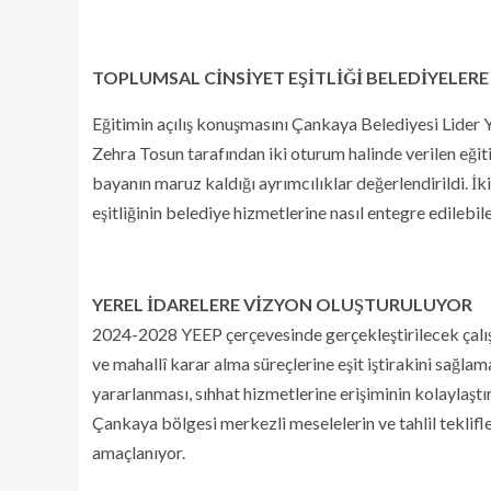
TOPLUMSAL CİNSİYET EŞİTLİĞİ BELEDİYELERE
Eğitimin açılış konuşmasını Çankaya Belediyesi Lider
Zehra Tosun tarafından iki oturum halinde verilen eğit
bayanın maruz kaldığı ayrımcılıklar değerlendirildi. İ
eşitliğinin belediye hizmetlerine nasıl entegre edileb
YEREL İDARELERE VİZYON OLUŞTURULUYOR
2024-2028 YEEP çerçevesinde gerçekleştirilecek çalışm
ve mahallî karar alma süreçlerine eşit iştirakini sağla
yararlanması, sıhhat hizmetlerine erişiminin kolaylaştı
Çankaya bölgesi merkezli meselelerin ve tahlil teklifle
amaçlanıyor.