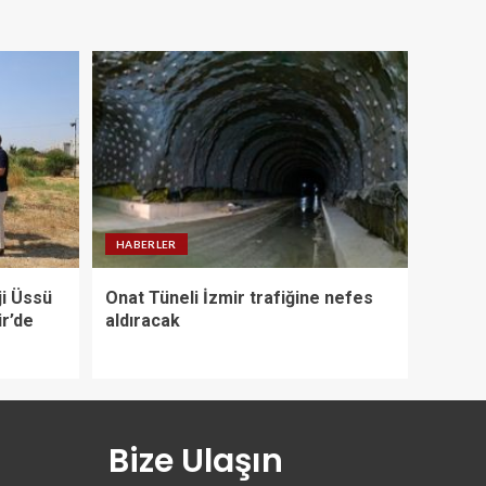
HABERLER
ji Üssü
Onat Tüneli İzmir trafiğine nefes
ir’de
aldıracak
Bize Ulaşın