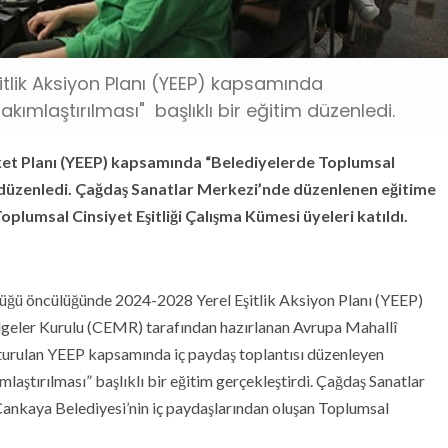
tlik Aksiyon Planı (YEEP) kapsamında
ımlaştırılması" başlıklı bir eğitim düzenledi.
eket Planı (YEEP) kapsamında “Belediyelerde Toplumsal
im düzenledi. Çağdaş Sanatlar Merkezi’nde düzenlenen eğitime
plumsal Cinsiyet Eşitliği Çalışma Kümesi üyeleri katıldı.
üğü öncülüğünde 2024-2028 Yerel Eşitlik Aksiyon Planı (YEEP)
lgeler Kurulu (CEMR) tarafından hazırlanan Avrupa Mahallî
urulan YEEP kapsamında iç paydaş toplantısı düzenleyen
aştırılması” başlıklı bir eğitim gerçekleştirdi. Çağdaş Sanatlar
ankaya Belediyesi’nin iç paydaşlarından oluşan Toplumsal