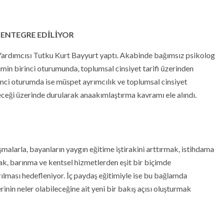
 ENTEGRE EDİLİYOR
 Yardımcısı Tutku Kurt Bayyurt yaptı. Akabinde bağımsız psikolog
imin birinci oturumunda, toplumsal cinsiyet tarifi üzerinden
kinci oturumda ise müspet ayrımcılık ve toplumsal cinsiyet
ileceği üzerinde durularak anaakımlaştırma kavramı ele alındı.
alarla, bayanların yaygın eğitime iştirakini arttırmak, istihdama
mak, barınma ve kentsel hizmetlerden eşit bir biçimde
rılması hedefleniyor. İç paydaş eğitimiyle ise bu bağlamda
rinin neler olabileceğine ait yeni bir bakış açısı oluşturmak