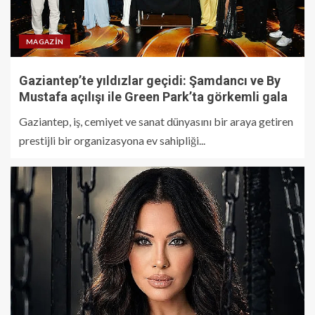
MAGAZIN
Gaziantep’te yıldızlar geçidi: Şamdancı ve By
Mustafa açılışı ile Green Park’ta görkemli gala
Gaziantep, iş, cemiyet ve sanat dünyasını bir araya getiren
prestijli bir organizasyona ev sahipliği...