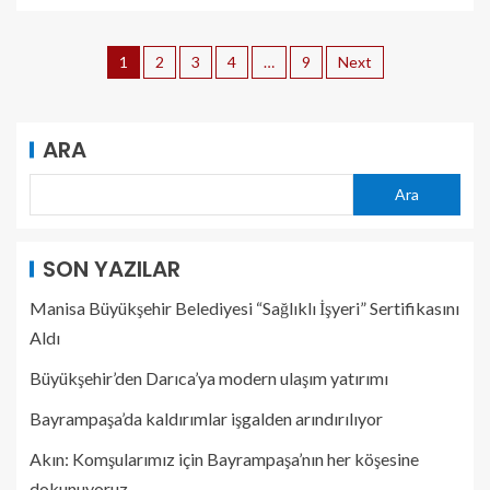
1
2
3
4
…
9
Next
ARA
Ara
SON YAZILAR
Manisa Büyükşehir Belediyesi “Sağlıklı İşyeri” Sertifikasını
Aldı
Büyükşehir’den Darıca’ya modern ulaşım yatırımı
Bayrampaşa’da kaldırımlar işgalden arındırılıyor
Akın: Komşularımız için Bayrampaşa’nın her köşesine
dokunuyoruz