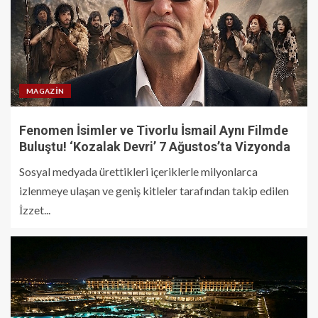
MAGAZIN
Fenomen İsimler ve Tivorlu İsmail Aynı Filmde
Buluştu! ‘Kozalak Devri’ 7 Ağustos’ta Vizyonda
Sosyal medyada ürettikleri içeriklerle milyonlarca
izlenmeye ulaşan ve geniş kitleler tarafından takip edilen
İzzet...