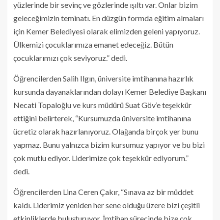
yüzlerinde bir sevinç ve gözlerinde ışıltı var. Onlar bizim
geleceğimizin teminatı. En düzgün formda eğitim almaları
için Kemer Belediyesi olarak elimizden geleni yapıyoruz.
Ülkemizi çocuklarımıza emanet edeceğiz. Bütün
çocuklarımızı çok seviyoruz.” dedi.
Öğrencilerden Salih Ilgın, üniversite imtihanına hazırlık
kursunda dayanaklarından dolayı Kemer Belediye Başkanı
Necati Topaloğlu ve kurs müdürü Suat Göv’e teşekkür
ettiğini belirterek, “Kursumuzda üniversite imtihanına
ücretiz olarak hazırlanıyoruz. Olağanda birçok yer bunu
yapmaz. Bunu yalnızca bizim kursumuz yapıyor ve bu bizi
çok mutlu ediyor. Liderimize çok teşekkür ediyorum.”
dedi.
Öğrencilerden Lina Ceren Çakır, “Sınava az bir müddet
kaldı. Liderimiz yeniden her sene olduğu üzere bizi çeşitli
etkinliklerde buluşturuyor. İmtihan sürecinde bize çok