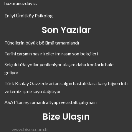
huzurunuzdayız.
En iyi Ümitköy Psikolog
Son Yazılar
Tünellerin büyük bölümü tamamlandı
Tarihi çarşının nasırlı elleri mirasın son bekçileri
Selçuklu’da yollar yenileniyor ulaşım daha konforlu hale
geliyor
Türk Kızılay Gazze’de artan salgın hastalıklara karşı hijyen kiti
ve temiz içme suyu dağıtıyor
ASAT’tan eş zamanlı altyapı ve asfalt çalışması
Bize Ulaşın
www.biseo.com.tr