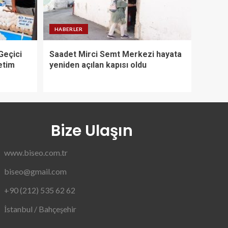
HABERLER
Geçici
Saadet Mirci Semt Merkezi hayata
etim
yeniden açılan kapısı oldu
Bize Ulaşın
www.biseo.com.tr
biseo@gmail.com
+90 (212) 535 62 62
İstanbul / Bahçeşehir