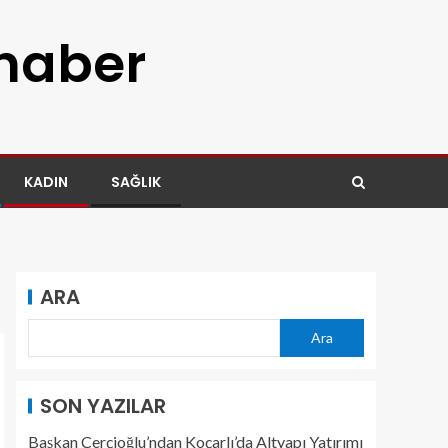
 haber
KADIN
SAĞLIK
ARA
Ara
SON YAZILAR
Başkan Çerçioğlu’ndan Koçarlı’da Altyapı Yatırımı