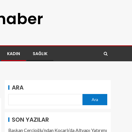
 haber
KADIN
SAĞLIK
ARA
Ara
SON YAZILAR
Başkan Çerçioğlu’ndan Koçarlı’da Altyapı Yatırımı