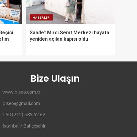
HABERLER
Geçici
Saadet Mirci Semt Merkezi hayata
etim
yeniden açılan kapısı oldu
Bize Ulaşın
www.biseo.com.tr
biseo@gmail.com
+90 (212) 535 62 62
İstanbul / Bahçeşehir