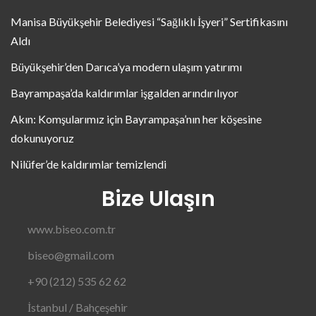
Manisa Büyükşehir Belediyesi “Sağlıklı İşyeri” Sertifikasını
Aldı
Büyükşehir’den Darıca’ya modern ulaşım yatırımı
Bayrampaşa’da kaldırımlar işgalden arındırılıyor
Akın: Komşularımız için Bayrampaşa’nın her köşesine
dokunuyoruz
Nilüfer’de kaldırımlar temizlendi
Bize Ulaşın
www.biseo.com.tr
biseo@gmail.com
+90 (212) 535 62 62
İstanbul / Bahçeşehir