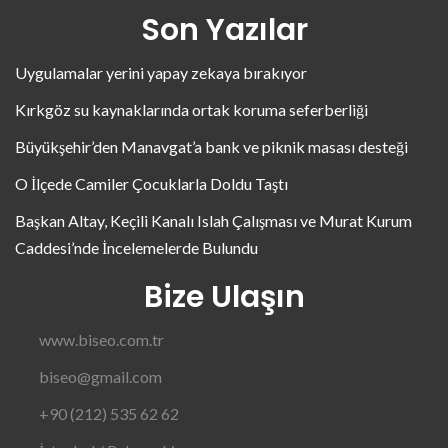
Son Yazılar
Uygulamalar yerini yapay zekaya bırakıyor
Kırkgöz su kaynaklarında ortak koruma seferberliği
Büyükşehir’den Manavgat’a bank ve piknik masası desteği
O İlçede Camiler Çocuklarla Doldu Taştı
Başkan Altay, Keçili Kanalı Islah Çalışması ve Murat Kurum
Caddesi’nde İncelemelerde Bulundu
Bize Ulaşın
www.biseo.com.tr
biseo@gmail.com
+90 (212) 535 62 62