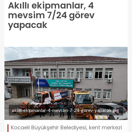
Akıllı ekipmanlar, 4
mevsim 7/24 görev
yapacak
akilli-ekipmanlar-4-mevsim-7-24-gorev-yapacak.jpg
Kocaeli Büyükşehir Belediyesi, kent merkezi