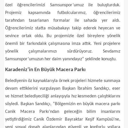
özel öğrencilerimizi Samsunspor’umuz ile buluşturduk.
Projemiz kapsamında futbolcularımız, öğrencilerimiz
tarafından tasarlanan formalar ile sahada yer aldı.
Öğrencilerimiz statta müsabakayı takip ederek heyecan ve
sevince ortak oldu. Bu projemizle özel bireylere yönelik
önemli bir farkındalık çalışmasına imza attık. Yeni projelere
yönelik çalışmalarımızı sürdürüyoruz. Sevdamız
Samsunspor’umuzun her daim yanındayız” şeklinde konuştu.
Karadeniz’in En Büyük Macera Parkı
Belediyenin öz kaynaklarıyla örnek projeleri hizmete sunmaya
devam ettiklerini vurgulayan Başkan İbrahim Sandıkçı, eser
ve hizmet belediyeciliği anlayışıyla hız kesmeden çalıştıklarını
söyledi. Başkan Sandıkçı, “Bölgemizin en büyük macera parkı
Canik Macera Parkı’ndan geleceğin bilim insanlarını
yetiştirdiğimiz Canik Özdemir Bayraktar Keşif Kampüsü’ne,
yeni sosyal donatı alanlarından güvenli ve konforlu yollara