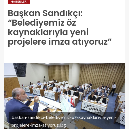
HABERLER
Başkan Sandıkçı:
“Belediyemiz öz
kaynaklarıyla yeni
projelere imza atıyoruz”
baskan-sandikci-belediyemiz-oz-kaynaklariyla-yeni-
projelere-imza-atiyoruz.jpg