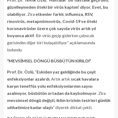
güzelleşmeden öteki bir virüs kaptım’ diyor. Evet, bu
olabiliyor
. Zira
etkenler farklı
;
influenza, RSV,
rinovirüs, metapnömovirüs, Covid-19 ve öteki
koronavirüsler üzere çok sayıda virüs artık yıl
boyunca aktif
. Bir virüs geçip giderken çabucak
gerisinden diğer biri bulaşabiliyor” açıklamasında
bulundu.
“MEVSİMSEL DÖNGÜ BÜSBÜTÜN KIRILDI”
Prof. Dr. Özlü
, “
Eskiden yaz geldiğinde bu çeşit
enfeksiyonlar azalırdı
. Artık artık
sıcak havalara
karşın teneffüs yolu enfeksiyonlarının sayısı
azalmıyor, büsbütün ortadan da kaybolmuyor
. Zira
mevsimsel döngü değişti, iklim krizinin tesirleri günlük
sıhhatimize kadar ulaştı
” diyerek dikkat çekti.