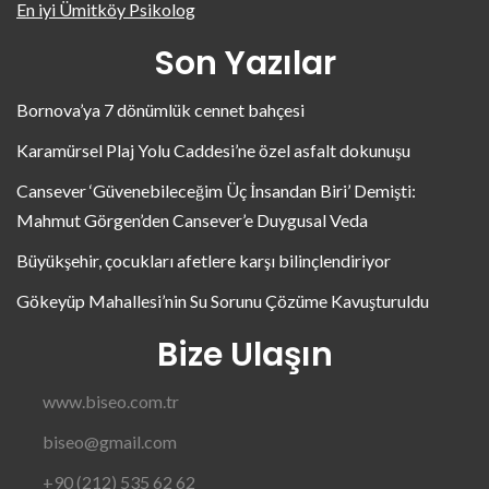
En iyi Ümitköy Psikolog
Son Yazılar
Bornova’ya 7 dönümlük cennet bahçesi
Karamürsel Plaj Yolu Caddesi’ne özel asfalt dokunuşu
Cansever ‘Güvenebileceğim Üç İnsandan Biri’ Demişti:
Mahmut Görgen’den Cansever’e Duygusal Veda
Büyükşehir, çocukları afetlere karşı bilinçlendiriyor
Gökeyüp Mahallesi’nin Su Sorunu Çözüme Kavuşturuldu
Bize Ulaşın
www.biseo.com.tr
biseo@gmail.com
+90 (212) 535 62 62