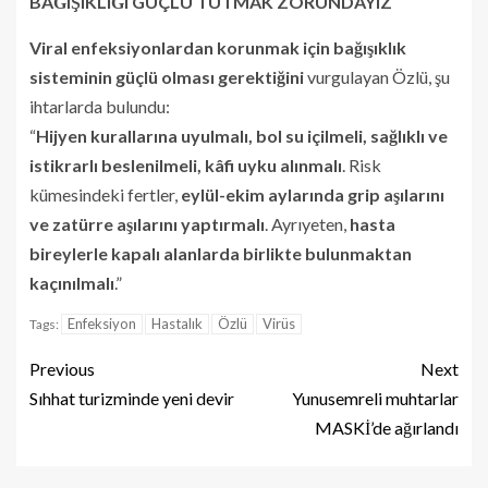
BAĞIŞIKLIĞI GÜÇLÜ TUTMAK ZORUNDAYIZ
Viral enfeksiyonlardan korunmak için bağışıklık
sisteminin güçlü olması gerektiğini
vurgulayan Özlü, şu
ihtarlarda bulundu:
“
Hijyen kurallarına uyulmalı, bol su içilmeli, sağlıklı ve
istikrarlı beslenilmeli, kâfi uyku alınmalı
. Risk
kümesindeki fertler,
eylül-ekim aylarında grip aşılarını
ve zatürre aşılarını yaptırmalı
. Ayrıyeten,
hasta
bireylerle kapalı alanlarda birlikte bulunmaktan
kaçınılmalı
.”
Enfeksiyon
Hastalık
Özlü
Virüs
Tags:
Previous
Next
Sıhhat turizminde yeni devir
Yunusemreli muhtarlar
MASKİ’de ağırlandı