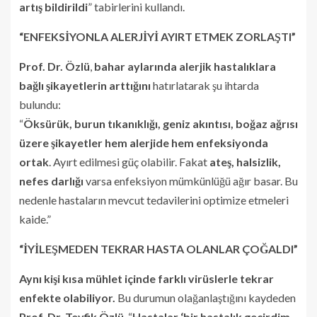
artış bildirildi
” tabirlerini kullandı.
“ENFEKSİYONLA ALERJİYİ AYIRT ETMEK ZORLAŞTI”
Prof. Dr. Özlü
,
bahar aylarında alerjik hastalıklara
bağlı şikayetlerin arttığını
hatırlatarak şu ihtarda
bulundu:
“
Öksürük, burun tıkanıklığı, geniz akıntısı, boğaz ağrısı
üzere şikayetler hem alerjide hem enfeksiyonda
ortak
. Ayırt edilmesi güç olabilir. Fakat
ateş, halsizlik,
nefes darlığı
varsa enfeksiyon mümkünlüğü ağır basar. Bu
nedenle hastaların mevcut tedavilerini optimize etmeleri
kaide.”
“İYİLEŞMEDEN TEKRAR HASTA OLANLAR ÇOĞALDI”
Aynı kişi kısa mühlet içinde farklı virüslerle tekrar
enfekte olabiliyor.
Bu durumun olağanlaştığını kaydeden
Prof. Dr. Tevfik Özlü
, “
Hastalar ‘bir hastalık geçirdim,