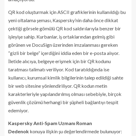
QR kod oluşturmak için ASCII grafiklerinin kullanıldığı bu
yeni oltalama şeması, Kaspersky’nin daha önce dikkat
çektiği görsele gömülü QR kod saldırılarıyla benzer bir
işleyişe sahip. Kurbanlar, iş ortaklarından gelmiş gibi
görünen ve DocuSign üzerinden imzalanması gereken
“gizli bir belge” içerdiğini iddia eden bir e-posta alıyor.
İletide alıcıya, belgeye erişmek için bir QR kodunu
taratması talimatı veriliyor. Kod taratıldığında ise
kullanıcı, kurumsal kimlik bilgilerinin talep edildiği sahte
bir web sitesine yönlendiriliyor. QR kodun metin
karakterleriyle yapılandırılmış olması sebebiyle, birçok
güvenlik çözümü herhangi bir şüpheli bağlantıyı tespit
edemiyor.
Kaspersky Anti-Spam Uzmanı Roman
Dedenok
konuya ilişkin şu değerlendirmede bulunuyor: