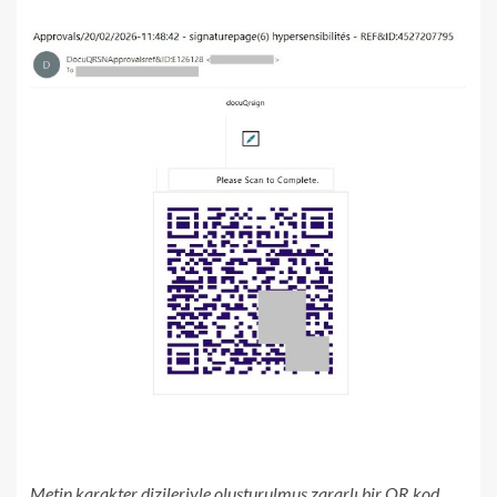
Metin karakter dizileriyle oluşturulmuş zararlı bir QR kod