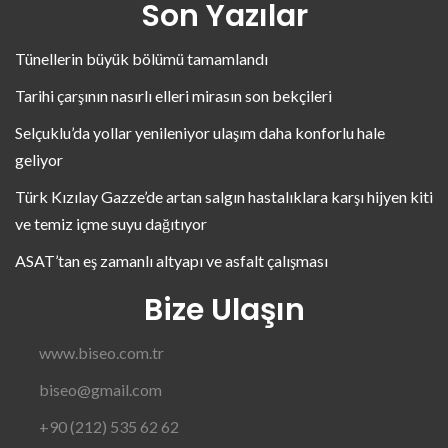
Son Yazılar
Tünellerin büyük bölümü tamamlandı
Tarihi çarşının nasırlı elleri mirasın son bekçileri
Selçuklu’da yollar yenileniyor ulaşım daha konforlu hale
geliyor
Türk Kızılay Gazze’de artan salgın hastalıklara karşı hijyen kiti
ve temiz içme suyu dağıtıyor
ASAT’tan eş zamanlı altyapı ve asfalt çalışması
Bize Ulaşın
www.biseo.com.tr
biseo@gmail.com
+90 (212) 535 62 62