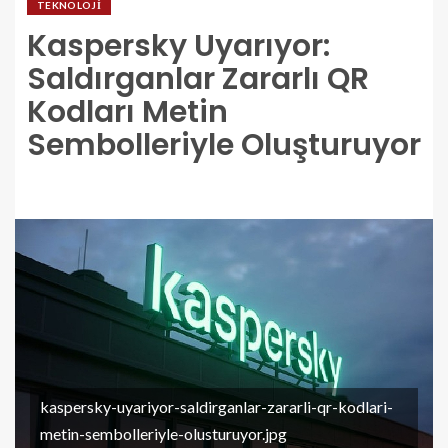
TEKNOLOJI
Kaspersky Uyarıyor:
Saldırganlar Zararlı QR
Kodları Metin
Sembolleriyle Oluşturuyor
kaspersky-uyariyor-saldirganlar-zararli-qr-kodlari-
metin-sembolleriyle-olusturuyor.jpg