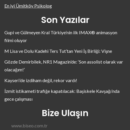
En iyi Ümitköy Psikolog
Son Yazılar
Gupi ve Gülmeyen Kral Türkiye’nin ilk IMAX® animasyon
filmi oluyor
M Lisa ve Dolu Kadehi Ters Tut’tan Yeni İş Birliği: Vişne
Gözde Demirbilek, NR1 Magazin’de: ‘Son assolist olarak var
olacağım!’
Kayseri’de izdiham değil, rekor vardı!
İzmit istikameti trafiğe kapatılacak: Başiskele Kavşağı’nda
gece çalışması
Bize Ulaşın
www.biseo.com.tr