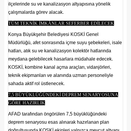
ilçelerinde su ve kanalizasyon altyapısına yönelik
çalışmalarda görev alacak.
TÜM TEKNİK İMKÂNLAR SEFERBER EDİLECEK
Konya Büyükşehir Belediyesi KOSKİ Genel
Müdürlüğü, afet sonrasında içme suyu şebekeleri, isale
hatları, atık su ve kanalizasyon kolektör hatlarında
meydana gelebilecek hasarlara müdahale edecek.
KOSKİ, kombine kanal açma araçları, vidanjörleri,
teknik ekipmanları ve alanında uzman personeliyle
sahada aktif rol üstlenecek.
7,5 BÜYÜKLÜĞÜNDEKİ DEPREM SENARYOSUNA
GÖRE HAZIRLIK
AFAD tarafından öngörülen 7,5 büyüklüğündeki
deprem senaryosu esas alınarak hazırlanan plan
doğrultusunda KOSKİ ekipleri yalnızca mevcut altyapı