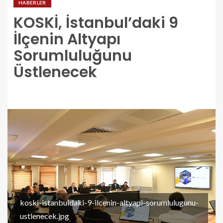
HABERLER
KOSKİ, İstanbul’daki 9
İlçenin Altyapı
Sorumluluğunu
Üstlenecek
koski-istanbuldaki-9-ilcenin-altyapi-sorumlulugunu-
ustlenecek.jpg